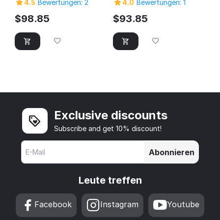
4.5
Bewertungen: 2
4.0
Bewertungen: 1
Computer Pc Personal
Computer Pc Personal
Home Cheap Laptop
Home Cheap Laptop
$
98.85
$
93.85
Exclusive discounts
Subscribe and get 10% discount!
Abonnieren
Leute treffen
Facebook
Instagram
Youtube