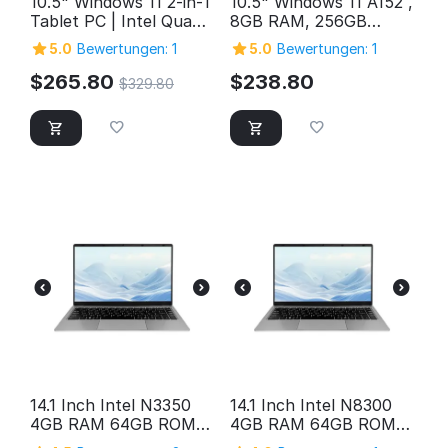
10.5" Windows 11 2-in-1
10.5" Windows 11 A152 ,
Tablet PC | Intel Quad-
8GB RAM, 256GB
Core, 12GB RAM, 1TB
Storage, FHD Intel
5.0
Bewertungen: 1
5.0
Bewertungen: 1
Storage
Quad-Core 2in1
Windows Tablet PC,
$
265.80
$
238.80
$
329.80
SuperSpeed USB 3.0,
Micro HDMI, 5MP &
2MP Cameras,
Bluetooth
14.1 Inch Intel N3350
14.1 Inch Intel N8300
4GB RAM 64GB ROM
4GB RAM 64GB ROM
HD Screen Laptop
HD Screen Laptop