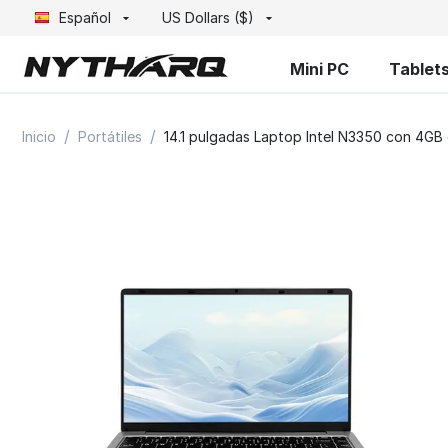
Español
US Dollars ($)
Mini PC
Tablet
/
/
Inicio
Portátiles
14.1 pulgadas Laptop Intel N3350 con 4G