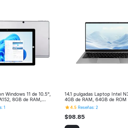
on Windows 11 de 10.5",
14.1 pulgadas Laptop Intel 
A152, 8GB de RAM,
4GB de RAM, 64GB de ROM y
nto de 256GB, pantalla
HD - Ordenador personal e
: 1
4.5
Reseñas: 2
ador Intel Quad-Core 2 en
para el hogar
uperSpeed USB 3.0, salida
$
98.85
 cámaras de 5MP y 2MP, y
uetooth