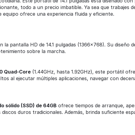
tidiana. Este portátil de 14.1 pulgadas está diseñado con
ionante, todo a un precio imbatible. Ya sea que trabajes de
equipo ofrece una experiencia fluida y eficiente.
n la pantalla HD de 14.1 pulgadas (1366x768). Su diseño de
etenimiento sobre la marcha.
50 Quad-Core
(1.44GHz, hasta 1.92GHz), este portátil ofr
ltos al ejecutar múltiples aplicaciones, navegar con dece
do sólido (SSD) de 64GB
ofrece tiempos de arranque, aper
discos duros tradicionales. Además, brinda suficiente espa