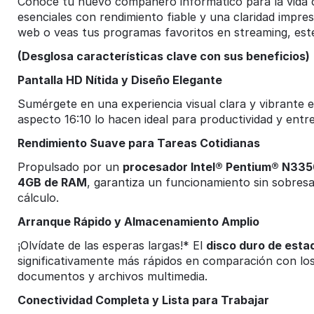
Conoce tu nuevo compañero informático para la vida co
esenciales con rendimiento fiable y una claridad impres
web o veas tus programas favoritos en streaming, este 
(Desglosa características clave con sus beneficios)
Pantalla HD Nítida y Diseño Elegante
Sumérgete en una experiencia visual clara y vibrante e
aspecto 16:10 lo hacen ideal para productividad y entr
Rendimiento Suave para Tareas Cotidianas
Propulsado por un
procesador Intel® Pentium® N33
4GB de RAM
, garantiza un funcionamiento sin sobresa
cálculo.
Arranque Rápido y Almacenamiento Amplio
¡Olvídate de las esperas largas!* El
disco duro de esta
significativamente más rápidos en comparación con los 
documentos y archivos multimedia.
Conectividad Completa y Lista para Trabajar