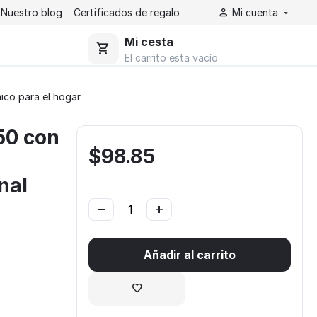
Nuestro blog
Certificados de regalo​
Mi cuenta
Mi cesta
El carrito esta vacío
ico para el hogar
50 con
$
98.85
nal
−
+
Añadir al carrito