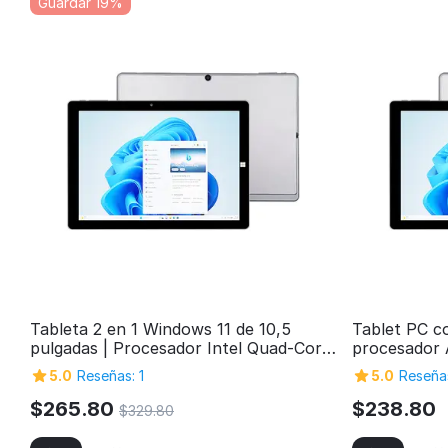
Guardar 19%
Tableta 2 en 1 Windows 11 de 10,5
Tablet PC c
pulgadas | Procesador Intel Quad-Core,
procesador 
12 GB de RAM, 1 TB de
almacenamie
5.0
Reseñas: 1
5.0
Reseñas
almacenamiento
FHD, proces
1, puerto S
$
265.80
$
238.80
$
329.80
Micro HDMI,
conexión Bl