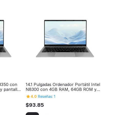
N3350 con
14.1 Pulgadas Ordenador Portátil Intel
 pantalla
N8300 con 4GB RAM, 64GB ROM y
conómico
Pantalla HD - Ordenador Personal para
4.0
Reseñas: 1
Hogar Económico
$
93.85