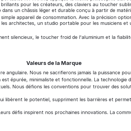
 brillants pour les créateurs, des claviers au toucher sub
gé dans un châssis léger et durable conçu à partir de maté
mple appareil de consommation. Avec la précision optionn
les architectes, un studio portable pour les musiciens et u
nt silencieux, le toucher froid de l'aluminium et la fiabil
Valeurs de la Marque
re angulaire. Nous ne sacrifierons jamais la puissance pour l
 est épurée, minimaliste et fonctionnelle. La technologie 
ls. Nous défions les conventions pour trouver des solutio
i libèrent le potentiel, suppriment les barrières et permet
Leurs défis inspirent nos prochaines innovations. La c