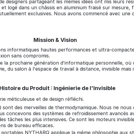
et de designers partageant les mêmes idées ont mis leurs 
 et logé dans un châssis en aluminium fraisé sur mesure, 
mutuellement exclusives. Nous avons commencé avec une con
Mission & Vision
ons informatiques hautes performances et ultra-compactes 
nnexion sans compromis.
 la prochaine génération d'informatique personnelle, où u
 du salon à l'espace de travail à distance, invisible mais 
Histoire du Produit : Ingénierie de l'Invisible
e méticuleuse et de design réfléchi.
ont des merveilles de thermodynamique. Nous ne nous c
ous concevons des systèmes de refroidissement avancés ave
 tâches les plus intensives. Ce sont les moteurs invisibles
ns de bureau efficaces.
portables NYTHARQ applique la même philosophie aux sta