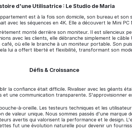
stoire d'une Utilisatrice : Le Studio de Maria
partement est à la fois son domicile, son bureau et son 
nait avec les séquences en 4K. Elle a découvert le Mini 
tement monté derrière son moniteur. Il est silencieux pe
nions avec les clients, elle débranche simplement le câbl
 café, où elle le branche à un moniteur portable. Son pui
 lui a offert liberté et flexibilité, transformant son mode 
Défis & Croissance
 la confiance était difficile. Rivaliser avec les géants étab
ides et une communication transparente. S'approvisionner
bouche-à-oreille. Les testeurs techniques et les utilisate
tion de valeur unique. Nous sommes passés d'une marque 
urs avertis qui valorisent la performance et le design. L
lettes fut une évolution naturelle pour devenir un fournis