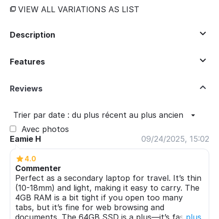
VIEW ALL VARIATIONS AS LIST
Description
Features
Reviews
Trier par date : du plus récent au plus ancien
Avec photos
Eamie H
09/24/2025, 15:02
4.0
Commenter
Perfect as a secondary laptop for travel. It’s thin
(10-18mm) and light, making it easy to carry. The
4GB RAM is a bit tight if you open too many
tabs, but it’s fine for web browsing and
documents. The 64GB SSD is a plus—it’s faster
plus