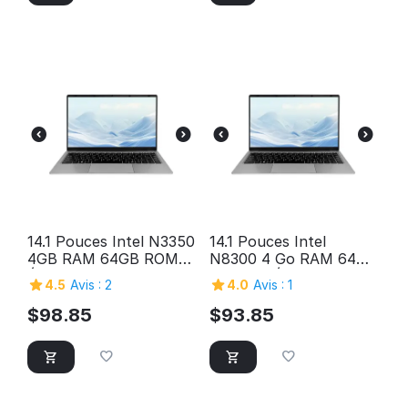
14.1 Pouces Intel N3350
14.1 Pouces Intel
4GB RAM 64GB ROM
N8300 4 Go RAM 64
Écran HD Ordinateur
Go ROM Écran HD
4.5
Avis : 2
4.0
Avis : 1
Portable PC Personnel
Ordinateur Portable PC
Maison Portable
Personnel Maison
$
98.85
$
93.85
Économique
Portable Économique