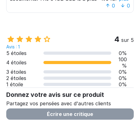
than HDD laptops. The 720p camera is basic, but
0
0
it works for video calls. Overall, a good cheap
laptop.
4
sur 5
Avis : 1
5 étoiles
0%
100
4 étoiles
%
3 étoiles
0%
2 étoiles
0%
1 étoile
0%
Donnez votre avis sur ce produit
Partagez vos pensées avec d'autres clients
Écrire une critique