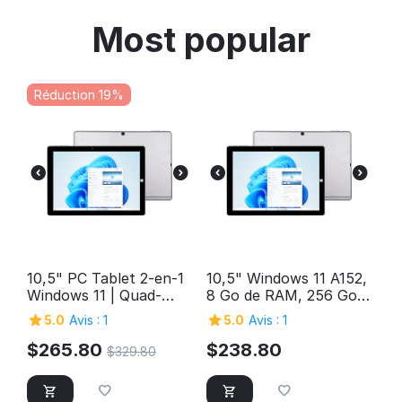
Most popular
Réduction 19%
10,5" PC Tablet 2-en-1
10,5" Windows 11 A152,
Windows 11 | Quad-
8 Go de RAM, 256 Go
Cœur Intel, 12 Go de
de stockage, PC
5.0
Avis : 1
5.0
Avis : 1
RAM, 1 To de stockage
tablette Windows 2-en-
1 FHD Quad-Core Intel,
$
265.80
$
238.80
$
329.80
USB 3.0 SuperSpeed,
Micro HDMI, caméras
5MP et 2MP, Bluetooth