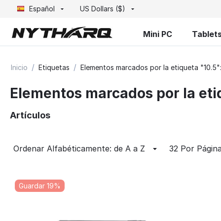
Español
US Dollars ($)
Mini PC
Tablet
/
/
Inicio
Etiquetas
Elementos marcados por la etiqueta "10.5"
Elementos marcados por la eti
Artículos
Ordenar Alfabéticamente: de A a Z
32 Por Págin
Guardar 19%