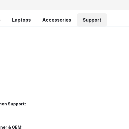
s
Laptops
Accessories
Support
hen Support:
tner & OEM: