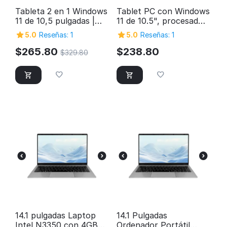
Tableta 2 en 1 Windows
Tablet PC con Windows
11 de 10,5 pulgadas |
11 de 10.5", procesador
Procesador Intel Quad-
A152, 8GB de RAM,
5.0
Reseñas: 1
5.0
Reseñas: 1
Core, 12 GB de RAM, 1
almacenamiento de
TB de almacenamiento
256GB, pantalla FHD,
$
265.80
$
238.80
$
329.80
procesador Intel Quad-
Core 2 en 1, puerto
SuperSpeed USB 3.0,
salida Micro HDMI,
cámaras de 5MP y
2MP, y conexión
Bluetooth
14.1 pulgadas Laptop
14.1 Pulgadas
Intel N3350 con 4GB
Ordenador Portátil